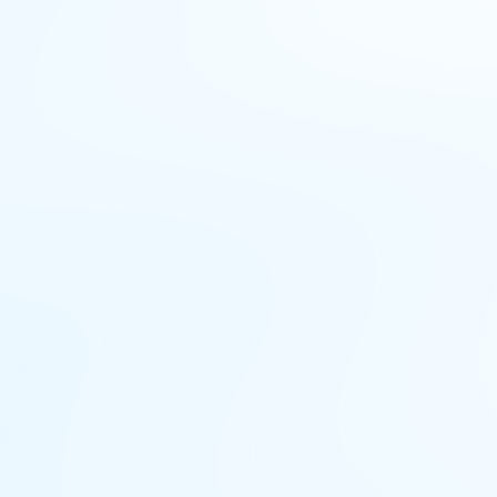
en-ae
en-bd
en-cm
en-et
en-gh
en-id
en-in
en-jm
e
pe
es-py
es-us
es-uy
fr-bj
fr-cd
fr-cg
fr-ci
fr-cm
fr
th-th
tr-tr
uz-uz
vi-vn
rs