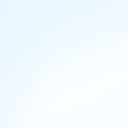
ico con pesos mexicanos o cripto como