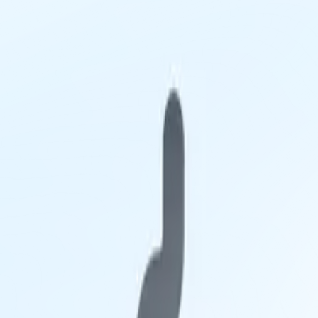
utschland Mit Euro Oder Krypto Wie Bitco
ermeidest. Auf Bitsika Zahlst Du Weniger