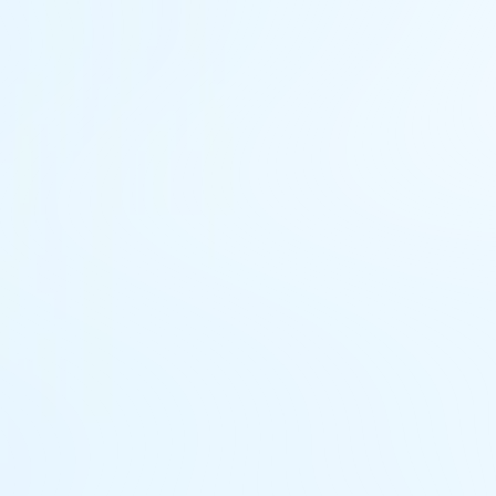
ro-ro
en-us
ar-ma
ar-eg
ar-dz
ar-sa
ar-ae
ar-tn
de-de
es-bo
es-pe
es-us
es-py
es-uy
es-ar
es-mx
es-cl
es
my-mm
nl-nl
pl-pl
pt-ao
pt-br
ro-ro
ru-uz
ru-kz
Reîncărcări pentru jocuri
Carduri cadou pentru jocuri
GTA 6
Găsește g