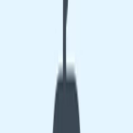
anda apabila membayar dengan Ringgit Malaysia atau kripto.
Muat Turun Bitsika Sekarang Dan Mula
Top Up Delta Force Dengan Lebih Jimat.
Tambah nilai baki anda dengan Ringgit Malaysia melalui Touch 'n
Go eWallet, GrabPay, ShopeePay, Boost atau Kad Debit, atau
deposit Bitcoin atau USDT. Pilih pakej yang anda mahu dan lihat
mata wang dalam permainan anda masuk serta-merta. Tiada markup
gedung aplikasi, tiada caj tersembunyi di Bitsika.