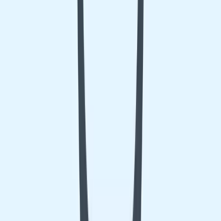
Honkai: Star Rail
Oneiric Shard / Express Supply Pass
Honor of Kings
Tokens / Honor Pass
Identity V
Echoes
League of Legends
Riot Points (RP)
League of Legends: Wild Rift
Wild Cores / Wild Pass
Dragon Hunters: Heroes Legends
Diamonds
Dragon Nest M: Classic
Gems / DN Pass
Dummyland
Gold Coins
Echocalypse
Goldflower
EGGY PARTY
Eggy Coins
Growtopia
Gems / Royal Grow Pass
Hago
Hago Diamonds
Harry Potter: Magic Awakened
Jewels
Heroes Evolved
Tokens
Heroic Uncle Kim: Idle RPG
Gems / Demon Coins / Dragon Orbs
Muat Turun Bitsika Dan Hentikan
Pembayaran Berlebihan Untuk Top Up
Delta Force.
Gedung aplikasi menambah yuran sehingga 30% pada setiap
pembelian. Bitsika memintas caj itu. Deposit Ringgit Malaysia atau
kripto dan dapatkan mata wang Delta Force anda serta-merta pada