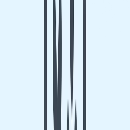
USDT dan
kripto utama
lain.
Diamonds
Kebanyakannya
Diamonds
Plat
dihantar serta-
segera, namun
muncul dengan
men
merta ke
sebahagian
segera tetapi
dala
Kelajuan
akaun MLBB
pengguna di
tertakluk pada
teta
Penghantaran
sebaik
Malaysia
masa
dan
pembelian
melaporkan
pemprosesan
keb
Bitsika
kelewatan
gedung
berb
disahkan.
sekali sekala.
aplikasi.
Ratusan
Pilihan luas
Lipu
permainan
merangkumi
Terhad kepada
sese
termasuk
MLBB, Free
bundle
pad
MLBB dan
Saiz
Fire, PUBG
Diamonds dan
saha
ribuan SKU,
Perpustakaan
Mobile,
Starlight
yang
dengan
Permainan
Genshin
sahaja, tiada
men
perpustakaan
Impact,
judul lain
kata
yang
Valorant dan
tersedia.
teta
berkembang
banyak lagi.
kons
berterusan.
Pengesahan
telefon adalah
Kep
segera dan
Tiada akaun
Tiada KYC,
berb