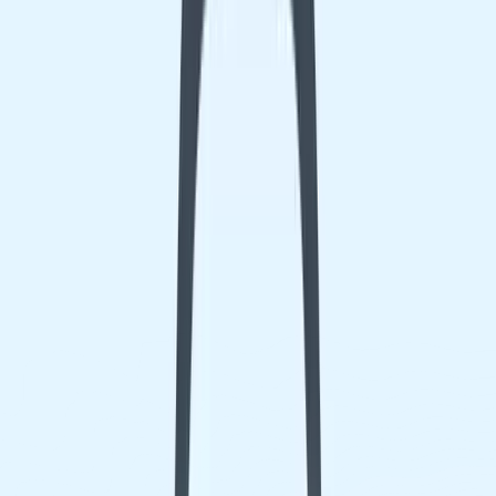
Muat Turun di App Store
Muat Turun di
App Store