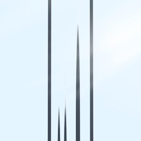
permainan
yang luas.
Harga penuh
Sehingga 30%
Sesetengah
bundle
lebih rendah
kaedah
Diamonds
untuk pemain
menawarkan
ditambah
Disk
MLBB di
diskaun kecil,
markup
15%
Harga Setiap
Malaysia
namun ada
sehingga 30%
teta
Top-Up
dengan
pilihan yang
oleh gedung
keb
menghapuskan
lebih mahal
aplikasi,
plat
caj gedung
daripada beli
dikenakan
tida
aplikasi
terus dalam
pada setiap
sepenuhnya.
permainan.
pembelian di
Malaysia.
Sokongan
penuh untuk
Ringgit
Malaysia
Tiada kripto
Tiada
melalui Touch
diterima, terhad
sokongan
Keb
'n Go eWallet,
kepada fiat dan
kripto, pemain
penj
Sokongan
GrabPay,
kaedah
di Malaysia
keti
Pembayaran
ShopeePay,
pembayaran
perlu guna kad
fiat
Kripto
Boost, kad
tempatan
atau baki
tid
debit, serta
Malaysia
gedung
depo
Bitcoin,
sahaja.
aplikasi.