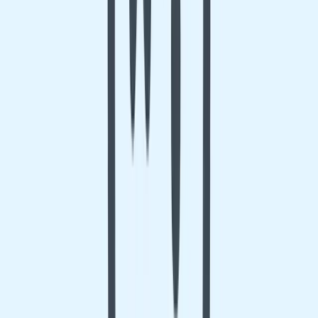
Codacash ialah
mengeluarkan
tidak boleh
tida
dompet tertutup
Pengeluaran
baki kripto
ditukar kepada
pada
tanpa pilihan
Baki
daripada
wang tunai
plat
untuk
Bitsika ke
atau
Dia
memindahkan
dompet luaran
dipindahkan
keti
dana keluar.
pada bila-bila
keluar dari
masa.
permainan.
Risi
Tiada risiko
Tiada risiko
Tiada risiko
beru
ban untuk
ban, Codashop
ban apabila
Risiko Ban
tida
pemain di
ialah rakan
membeli
Dan
men
Malaysia
pengedaran
Diamonds
Penggantungan
Diam
apabila top up
yang diberi
terus melalui
Akaun
mura
melalui saluran
kuasa oleh
kedai rasmi
men
rasmi Bitsika.
penerbit.
MLBB.
ban 
Cara Top Up Mobile Legends: Bang Bang Di
Bitsika Di Malaysia
Proses top up Diamonds di Bitsika untuk pemain di Malaysia sangat
mudah. Muat turun aplikasi Bitsika dan sahkan nombor telefon anda
segera untuk mula membeli jumlah kecil serta-merta. Untuk jumlah
lebih besar, semakan ID yang dikeluarkan kerajaan disiapkan dalam
masa satu jam. Tambah baki menggunakan Ringgit Malaysia