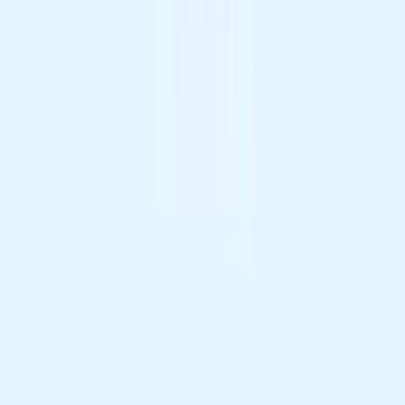
Muat Turun di App Store
Muat Turun di
App Store