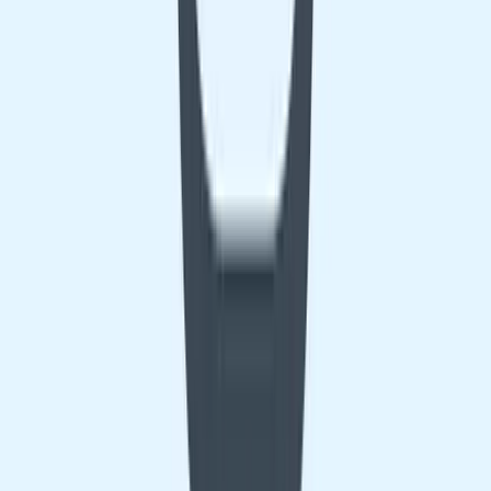
Blood Strike
Gold / Strike Pass
Call of Duty: Mobile
COD Points / Battle Pass
EA SPORTS FC Mobile
FC Points / Silver
Farlight 84
Diamonds
OCTOPATH TRAVELER: CotC
Rubies
Onmyoji Arena
Jade
Path to Nowhere
Hypercubes / Ultracubes
Pixel Gun 3D
Gems / Coins / Keys / Pixel Pass Tickets
Point Blank
PB Cash
Poppo Live
Poppo Live Coins
Punishing: Gray Raven
Black Cards / Rainbow Cards
Ragnarok X: Next Generation
Diamonds / Monthly Pass / Monthly
Card
Speed Drifters
Diamonds
StarMaker
StarMaker Coins
Muat Turun Bitsika Dan Berhenti
Membayar Lebih Untuk Diamonds Setiap
Kali.
Gedung aplikasi menambah yuran 30% pada setiap pembelian
Diamonds dan kos itu dipindahkan kepada anda. Bitsika memintas
caj itu. Deposit Ringgit Malaysia atau kripto, bayar harga yang adil,