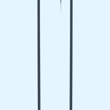
melalui Touch 'n Go eWallet, GrabPay, ShopeePay, Boost, kad
debit, atau deposit kripto seperti Bitcoin dan USDT. Cari Mobile
Legends: Bang Bang dalam perpustakaan Bitsika, masukkan User
ID dan Server ID MLBB anda, sahkan pembelian, dan Diamonds
akan masuk serta-merta. Tiada gedung aplikasi, tiada caj
tersembunyi, hanya harga lebih rendah untuk pemain di Malaysia.
Pemain di Malaysia boleh mula top up Diamonds di Bitsika
sebaik sahaja pengesahan nombor telefon selesai untuk
jumlah kecil.
Tambah baki dengan Ringgit Malaysia melalui Touch 'n Go
eWallet, GrabPay, ShopeePay, Boost atau kad debit, atau
guna Bitcoin dan USDT, kemudian cari MLBB dan
masukkan User ID serta Server ID.
Bitsika menghantar Diamonds serta-merta selepas pembelian
tanpa caj gedung aplikasi untuk pemain di Malaysia.
Penghantaran Diamonds Segera Selepas Setiap Top-
Up Bitsika
Sebaik sahaja pemain di Malaysia mengesahkan pembelian di