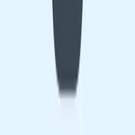
dan terima Diamonds serta-merta. Setiap bundle lebih murah di
Bitsika.