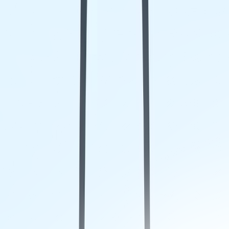
opciones
baneo, pero en
des
Descripción
SIMPLE, Pago
locales y sin
Bolivia pagas
vari
General
Fácil o tarjeta
cuenta
el recargo de
fiab
de débito, o
requerida, pero
hasta 30% de
desi
con cripto, con
no acepta cripto
la tienda de
may
entrega
ni permite
apps y no hay
acep
instantánea y
retirar saldos.
soporte para
una gran
cripto.
biblioteca de
juegos.
Algunos
Hasta 30%
Precio
métodos tienen
Los
menos que los
completo del
pequeños
varí
canales
paquete de
descuentos,
~15
oficiales en
Tokens más el
Precio Por
aunque ciertas
pero
Bolivia al
recargo de
Recarga
opciones
fiab
eliminar por
hasta 30%
pueden costar
cam
completo la
aplicado a cada
más que
entr
comisión de la
compra en
comprar en el
ven
tienda de apps.
Bolivia.
juego.
Soporta
bolivianos por
Sin soporte
SIMPLE, Pago
No acepta
La 
para cripto;
Soporte De
Fácil y tarjeta
cripto; se limita
acep
debes usar
Pago Con
de débito, más
a opciones fiat
y n
tarjeta o saldo