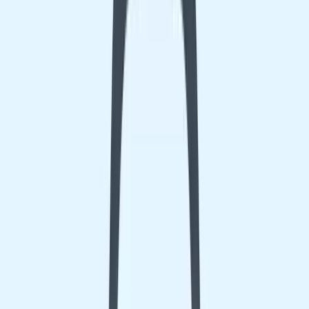
Escanea Para Descargar
Comparación De Plataformas De Recarga
De Heroes Evolved En Bolivia
Si juegas Heroes Evolved en Bolivia, esta tabla compara las formas
principales de comprar Tokens, desde la tienda del juego hasta
terceros como Bitsika y Coda, para ver dónde tus bolivianos o cripto
rinden más Tokens.
Característica
Bitsika
Coda
En El Juego
Pl
Bitsika permite
a jugadores en
Comprar en la
Bolivia
Codashop
tienda del
comprar
ofrece recargas
juego es
Otr
Tokens a buen
de Heroes
cómodo y sin
ven
precio con
Evolved con
riesgo de
Tok
bolivianos por