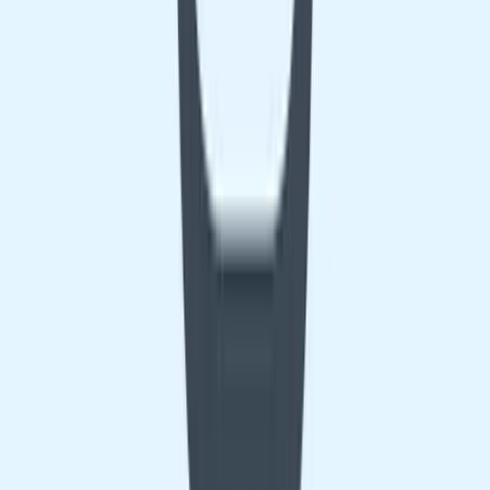
Consíguelo en Google Play
Consíguelo en
Google Play
Escanea Para Descargar