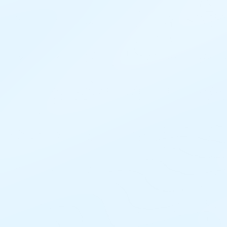
Recarga Heroes Evolved Directamente En 
De Apps Y Las Compras Dentro Del Juego.
Escanea Para Descargar
4.4/5.0 en Google Play Store
400,000+ Usuarios