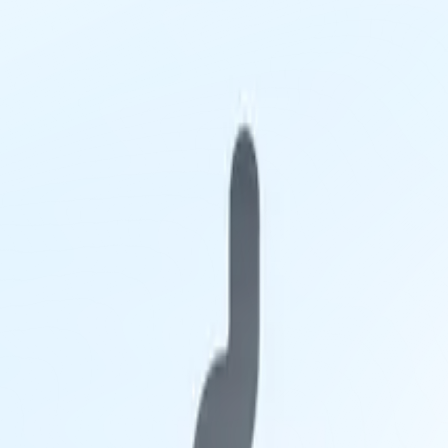
Bitsika Con Cripto Como Bitcoin Y USDT Y
 En Bitsika Pagas Menos Por Diamantes.