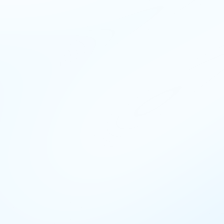
n-gh
en-ke
en-ph
en-in
en-ng
en-my
en-za
en-ae
r-ci
fr-fr
hi-in
id-id
it-it
kk-kz
km-kh
ko-kr
ms-my