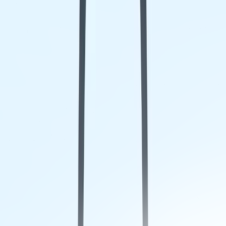
Uncle Kim: Idle RPG Di Indonesia
Jika kamu bermain Heroic Uncle Kim: Idle RPG di Indonesia, tabel
ini membandingkan berbagai cara membeli mata uang dalam game,
dari pembelian di dalam game hingga platform seperti Bitsika dan
Coda, sehingga kamu dapat melihat di mana Rupiah atau kripto
memberikan nilai terbaik.
Di Dalam
Platfo
Fitur
Bitsika
Coda
Game
Lai
Bitsika
memungkinkan
pemain
Beragam
Indonesia
penjual p
Codashop
Membeli di
membeli mata
ketiga
menawarkan
dalam game itu
uang dalam
menawar
top up
praktis tanpa
game dengan
diskon, te
dengan opsi
risiko ban,
murah
keandala
pembayaran
tetapi setiap
memakai
dan laya
lokal dan
pemain di
Rupiah via
pelangga
Ringkasan
tanpa akun,
Indonesia
GoPay, OVO,
berbeda,
namun tidak
membayar
DANA, Kartu
banyak y
menerima
markup app
Debit, atau
hanya
kripto dan
store 30% dan
Transfer Bank,
menerim