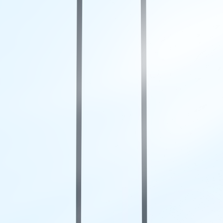
saldo tidak
tidak ada
atau kripto,
Rupiah d
dapat
dukungan
dengan
tidak
ditarik.
kripto.
pengiriman
menduku
instan dan
kripto.
koleksi game
besar.
Beberapa
metode
Hingga 30%
memberi
Harga penuh
Diskon
lebih murah
diskon kecil,
ditambah
berkisar
bagi pemain
namun
markup app
hingga 3
Harga Per
Indonesia
sebagian
store hingga
namun
Top Up
karena biaya
opsi bisa
30%,
keandala
app store
lebih mahal
dibebankan ke
berbeda
dihilangkan
dibanding
setiap pemain
antarselle
sepenuhnya.
beli
di Indonesia.
langsung di
dalam game.
Dukungan
Tidak
Kebanya
penuh untuk
Tidak ada
menerima
platform
Rupiah via
dukungan
kripto;
hanya
GoPay, OVO,
kripto; pemain
terbatas
menduku
Dukungan
DANA, Kartu
Indonesia
pada Rupiah
fiat sepert
Pembayaran
Debit, dan
harus
dan metode
Rupiah d