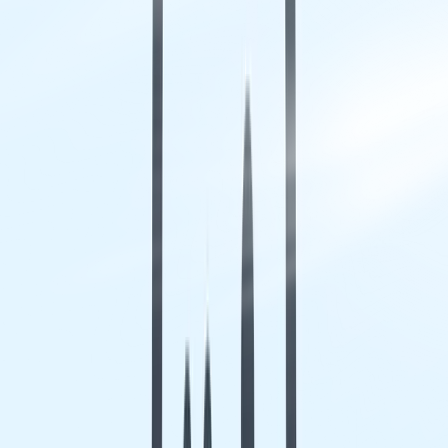
Kripto
Transfer Bank,
menggunakan
pembayaran
tidak
plus Bitcoin,
kartu tertaut
lokal
menerim
USDT, dan
atau saldo app
Indonesia
setoran
kripto utama
store.
saja.
kripto.
lainnya.
Pengiriman
instan di
Mata uang
sebagian
Muncul segera
Platform
dalam game
besar
setelah
baik
dikreditkan
transaksi,
pembelian
mengirim
Kecepatan
instan ke
walau
namun
dalam du
Pengiriman
akunmu setelah
sebagian
bergantung
menit, tet
pembelian
pengguna di
waktu
kecepata
Bitsika
Indonesia
pemrosesan
dan stabil
dikonfirmasi.
melaporkan
app store.
bervariasi
penundaan
sesekali.
Pilihan luas
mencakup
Cakupan
banyak
berbeda-
Ratusan game
judul
Terbatas pada
sebagian
termasuk
populer
bundel dan
hanya fo
Ukuran
Heroic Uncle
seperti Free
item untuk
satu gam
Perpustakaan
Kim: Idle
Fire, PUBG
Heroic Uncle
yang lain
Game
RPG, ribuan
Mobile,
Kim: Idle RPG
katalog l