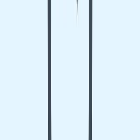
Begitu pemain di Indonesia menegaskan pembelian di Bitsika, mata
uang dalam game langsung masuk ke akun Heroic Uncle Kim: Idle
RPG tanpa jeda. Bitsika dirancang serba cepat. Setoran Rupiah via
GoPay, OVO, DANA, Kartu Debit, atau Transfer Bank, dan
setoran kripto, semuanya tercermin instan. Di Indonesia, dari isi
saldo hingga pengiriman, semuanya serba kilat di Bitsika.
Mata uang dalam game yang dibeli di Bitsika dikreditkan
instan ke akun Heroic Uncle Kim: Idle RPG kamu.
Setoran Rupiah di Indonesia via GoPay, OVO, DANA,
Kartu Debit, atau Transfer Bank, serta setoran kripto, masuk
ke saldo Bitsika seketika.
Pengalaman end-to-end Bitsika di Indonesia serba cepat, dari
pendanaan hingga pengiriman mata uang dalam game.
Heroic Uncle Kim: Idle RPG Hanya Salah Satu Dari
Ratusan Game Di Bitsika
Heroic Uncle Kim: Idle RPG adalah satu dari ratusan judul di
perpustakaan Bitsika yang mencakup ribuan SKU. Pemain