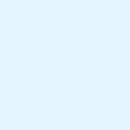
Unduh di App Store
Unduh di
App Store