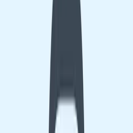
Unduh di App Store
Unduh di
App Store