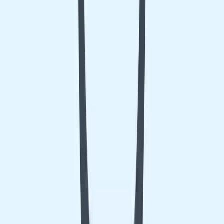
Mobile Legends: Bang Bang
Diamonds / Weekly Diamond Pass
PUBG Mobile
UC / Royale Pass
State of Survival
Biocaps
IQIYI
VIP Membership
Kumu
Kumu Coins
Legacy Fate: Sacred and Fearless
Tri-realm Coins
Legend of Mushroom: Rush
Diamonds
Legends of Runeterra
Coins
LivU
Coins
Ludo Club
Cash / Coins
Magic Chess: Go Go
Diamonds / Weekly Pass
MapleStory R: Evolution
Diamonds
MARVEL Duel
Stardust / Iso-Gems
Unduh Bitsika Dan Berhenti Membayar
Lebih Mahal Di Setiap Top Up.
App store menambahkan biaya 30% ke setiap pembelian, dan itu
dibebankan kepadamu. Bitsika memotong perantara tersebut. Setor
Rupiah atau kripto, bayar harga yang wajar, dan terima mata uang
dalam game instan. Setiap paket lebih murah di Bitsika.