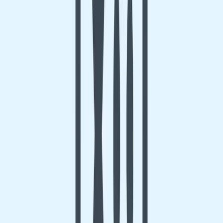
Semua isu
yang
khusus 24/7
tersedia
harus melalui
menawar
Ketersediaan
untuk pemain
dengan
pengembang
dukunga
Dukungan
Indonesia via
waktu
game, yang
24/7; ba
Pelanggan
chat dalam
respons
kerap lambat
yang min
aplikasi dan
tipikal dalam
merespons.
layanan
email.
24 jam.
pelangga
Tidak ada
Batas
batas
Sebagian
Bitsika
pembelian di
Batas
volume
penjual
mendukung
Indonesia
Volume
khusus; tiap
memberi
semua pemain
ditentukan oleh
Untuk
transaksi
harga leb
Indonesia, dari
metode
Gamer
berdiri
rendah u
pembeli kecil
pembayaran
Santai Dan
sendiri tanpa
pembelia
sesekali hingga
tertaut atau
Whale
batasan
berjumla
spender besar.
pengaturan
tingkat
besar.
akun app store.
akun.
Mayorita
Bitsika juga
Fokus utama
platform 
menawarkan
pada top up
Tidak berlaku;
up fokus
beragam top up
game,
Top Up
pembelian di
eksklusif
hiburan non
dengan
Hiburan Non
dalam game
pada ga
game selain
konten
Game
hanya untuk
dan tidak
Heroic Uncle
hiburan non
judul tersebut.
mencaku
Kim: Idle RPG
game yang
layanan