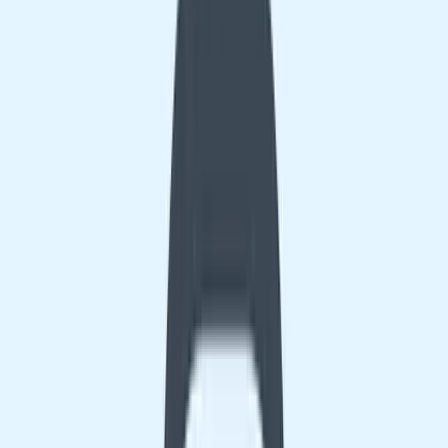
Descárgalo en el App Store
Descárgalo en el
App Store