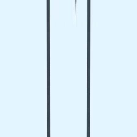
Bitsika incluye Heroic Uncle Kim: Idle RPG junto a cientos
de juegos para jugadores en España.
La biblioteca de Bitsika crece con títulos populares en España
y a nivel global.
El objetivo de Bitsika es ser la mayor biblioteca de recargas
online para jugadores en España y en todo el mundo.
Más Juegos En Bitsika
Honkai Impact 3
Crystals / B-Chips
Honkai: Star Rail
Oneiric Shard / Express Supply Pass
Honor of Kings
Tokens / Honor Pass
Identity V
Echoes
League of Legends
Riot Points (RP)
League of Legends: Wild Rift
Wild Cores / Wild Pass
Love and Deepspace
Crystals / Diamonds
Mobile Legends: Bang Bang
Diamonds / Weekly Diamond Pass
PUBG Mobile
UC / Royale Pass
State of Survival
Biocaps
IQIYI
VIP Membership
Kumu
Kumu Coins
Legacy Fate: Sacred and Fearless
Tri-realm Coins