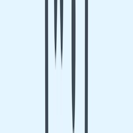
PayPal, Apple Pay o Google Pay y los depósitos en cripto aparecen
al instante. En España, todo el flujo es rápido: financiación, compra
y entrega de la moneda del juego.
La moneda del juego comprada en Bitsika se entrega al
instante a tu cuenta.
En España, los depósitos en euros y en cripto se reflejan al
momento en tu saldo de Bitsika.
Bitsika ofrece una experiencia rápida de principio a fin para
jugadores en España.
Gran Biblioteca De Juegos Heroic Uncle Kim: Idle
RPG Y Cientos Más
Heroic Uncle Kim: Idle RPG es uno de los cientos de títulos
disponibles en la biblioteca de Bitsika, con miles de SKU. Los
jugadores de España que recargan en Bitsika también encuentran
otros éxitos globales y favoritos regionales en un solo lugar. Bitsika
expande su catálogo continuamente para ofrecer aún más opciones
en España.