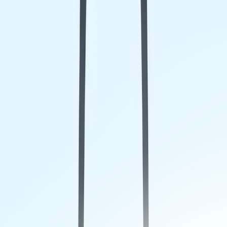
Dentro Del
Característica
Bitsika
Coda
Juego
Pl
Bitsika permite
a jugadores en
España
Comprar
Ven
comprar
Codashop
dentro del
ext
moneda del
ofrece recargas
juego es
var
juego de forma
sin cuenta y
cómodo y sin
des
económica
con opciones
riesgo de
dis
Descripción
usando euros
de pago
baneo, pero en
fiab
General
con Tarjeta de
locales, pero
España pagas
irre
débito, PayPal,
no acepta
el recargo de la
may
Apple Pay o
cripto y el
tienda de apps
opc
Google Pay, o
saldo no se
y no hay
pag
cripto, con
puede retirar.
soporte para
crip
entrega
cripto.
instantánea y
gran biblioteca.
Algunos
Hasta un 30%
métodos
Precio
menos que los
Des
incluyen
completo del
canales
vari
pequeños
paquete más
oficiales en
un 
Precio Por
descuentos,
hasta un 30%
España al
31%
Recarga
aunque ciertos
de recargo de