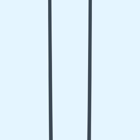
Legend of Mushroom: Rush
Diamonds
Legends of Runeterra
Coins
LivU
Coins
Ludo Club
Cash / Coins
Magic Chess: Go Go
Diamonds / Weekly Pass
MapleStory R: Evolution
Diamonds
MARVEL Duel
Stardust / Iso-Gems
Descarga Bitsika Y Deja De Pagar De
Más En Cada Recarga
Las tiendas aplican hasta un 30% y ese coste se traslada a tu compra.
Bitsika elimina ese intermediario. Deposita euros o cripto, paga el
precio justo y recibe tu moneda del juego al instante. Cada paquete
cuesta menos en Bitsika.