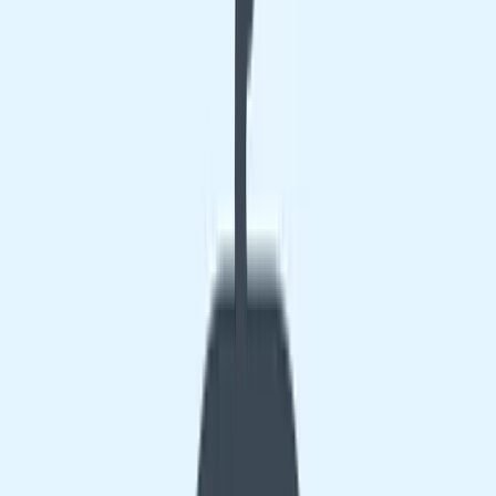
Menos Por Tus Diamantes De MLBB
Recarga tu saldo en euros con tarjeta de débito, PayPal, Apple Pay o
Google Pay, o deposita Bitcoin o USDT, elige tu paquete y recibe
los Diamantes al instante. Sin recargos de tienda. Solo Diamantes
más baratos directos a tu cuenta de Mobile Legends: Bang Bang.