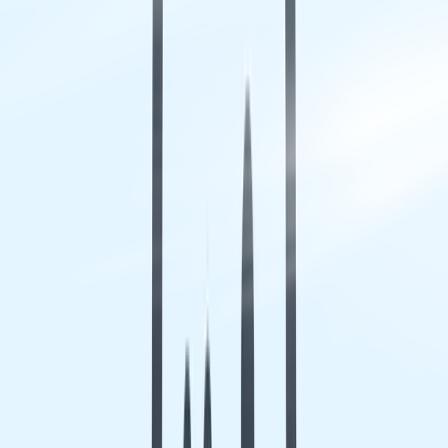
algunos
Bitsika.
usuarios.
Selección
amplia que
Cientos de
cubre MLBB,
Limitado a
Cobe
juegos como
Free Fire,
paquetes de
vari
Tamaño De La
MLBB y miles
PUBG
Diamantes y
se c
Biblioteca
de SKUs,
Mobile,
Starlight dentro
MLB
ampliándose
Genshin
de MLBB
son 
constantemente.
Impact,
únicamente.
pero
Valorant y
más.
Verificación de
teléfono
instantánea para
recargas
No requiere
Requ
Sin KYC; las
pequeñas.
cuenta ni
vari
Verificación
compras se
Documento
verificación de
veri
KYC
vinculan a tu
oficial solo para
identidad para
aume
Requerida
cuenta de la
importes
comprar
de f
tienda de apps.
mayores,
Diamantes.
comp
revisado en
menos de una
hora.