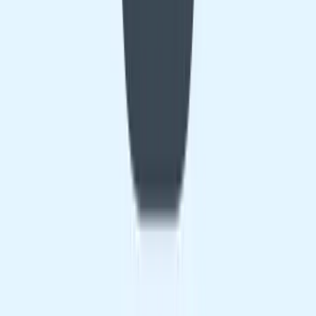
Escanea Para Descargar
Empieza A Recargar Mobile Legends:
Bang Bang En España Con Bitsika En 3
Pasos Sencillos
Descarga la app de Bitsika, carga tu saldo con euros por tarjeta de
débito, PayPal, Apple Pay o Google Pay, o deposita cripto, y recibe
Diamantes al instante. Sin comisiones de tienda, sin precios inflados.
1
Descarga la app de Bitsika y verifica tu identidad.
Instala Bitsika en tu móvil y verifica tu número de teléfono en
segundos. La verificación por teléfono es instantánea y te permite
empezar con recargas pequeñas de Diamantes de inmediato. Para