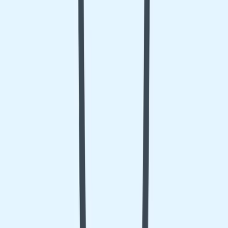
OCTOPATH TRAVELER: CotC
Rubies
Onmyoji Arena
Jade
Path to Nowhere
Hypercubes / Ultracubes
Pixel Gun 3D
Gems / Coins / Keys / Pixel Pass Tickets
Point Blank
PB Cash
Poppo Live
Poppo Live Coins
Punishing: Gray Raven
Black Cards / Rainbow Cards
Ragnarok X: Next Generation
Diamonds / Monthly Pass / Monthly
Card
Speed Drifters
Diamonds
StarMaker
StarMaker Coins
Descarga Bitsika Y Deja De Pagar De
Más Por Cada Recarga De Diamantes
Las tiendas de apps suman un 30% y el juego te lo traslada. Bitsika
elimina ese sobrecoste. Ingresa euros o usa cripto y consigue tus
Diamantes al precio justo, al instante, en cada paquete.