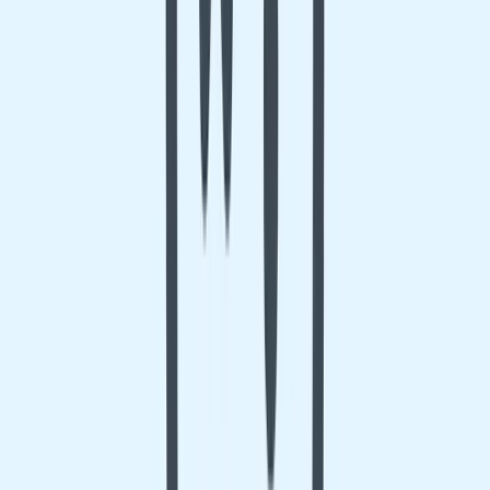
se acreditan al momento en tu cuenta de Mobile Legends: Bang
Bang. Bitsika está pensada para la velocidad: ingresos instantáneos
con euros mediante tarjeta de débito, PayPal, Apple Pay o Google
Pay, y también con cripto. Desde el depósito hasta la entrega, todo
es inmediato en España.
Diamantes entregados al instante en tu cuenta de MLBB
cuando confirmas la compra en Bitsika.
En España, los depósitos con euros por tarjeta de débito,
PayPal, Apple Pay o Google Pay, y con cripto, aparecen al
momento en Bitsika.
La experiencia de Bitsika es rápida de extremo a extremo para
jugadores en España, desde el pago hasta los Diamantes.
Mobile Legends: Bang Bang Forma Parte De Una
Gran Biblioteca En Bitsika
MLBB es uno de los cientos de juegos disponibles en la biblioteca
de Bitsika, con miles de SKUs. Los jugadores en España que
recargan Diamantes también encuentran títulos populares como Free
Fire, PUBG Mobile, Genshin Impact, Valorant, Brawl Stars y más.