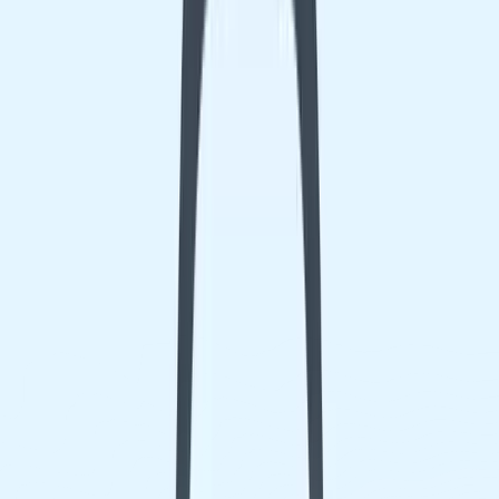
Tải Trên Google Play
Tải Trên
Google Play
Quét Để Tải Về
So Sánh Các Nền Tảng Nạp Kim Cương