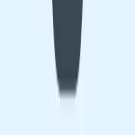
Tải Trên Google Play
Tải Trên
Google Play
Quét Để Tải Về
Bắt Đầu Nạp Mobile Legends: Bang Bang
Tại Việt Nam Với Bitsika Chỉ Trong 3
Bước
Tải ứng dụng Bitsika, nạp số dư bằng VND qua MoMo, ZaloPay,
ShopeePay, thẻ ghi nợ hoặc chuyển khoản ngân hàng, hay nạp
crypto, rồi nhận Kim Cương MLBB tức thì. Không phí cửa hàng
ứng dụng, không đội giá. Chỉ có Kim Cương rẻ hơn giao ngay vào