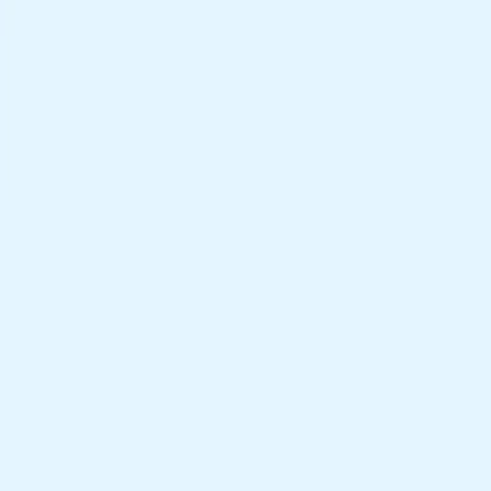
Tải Trên App Store
Tải Trên
App Store