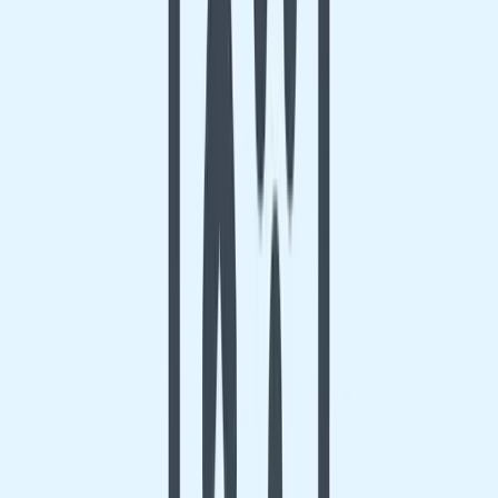
MLBB.
khóa tài
khoản.
Cách Nạp Mobile Legends: Bang Bang Trên Bitsika
Tại Việt Nam
Rất đơn giản cho người chơi tại Việt Nam: tải Bitsika, xác minh số
điện thoại tức thì để nạp số tiền nhỏ ngay. Khi cần nạp lớn hơn, xác
minh giấy tờ tùy thân được duyệt trong khoảng một giờ. Nạp số dư
bằng VND qua MoMo, ZaloPay, ShopeePay, thẻ ghi nợ, chuyển
khoản ngân hàng hoặc bằng crypto như Bitcoin và USDT. Tìm
Mobile Legends: Bang Bang trong thư viện Bitsika, nhập User ID
và Server ID, chọn gói Kim Cương, xác nhận, và Kim Cương sẽ về
tài khoản MLBB ngay lập tức. Bitsika mang lại trải nghiệm nhanh
và rẻ cho game thủ Việt Nam.
Xác minh số điện thoại trên Bitsika là tức thì để người chơi
Việt Nam bắt đầu nạp Kim Cương ngay.
Tại Việt Nam, nạp VND qua MoMo, ZaloPay, ShopeePay,
thẻ ghi nợ, chuyển khoản ngân hàng hoặc dùng crypto đều
được Bitsika hỗ trợ.