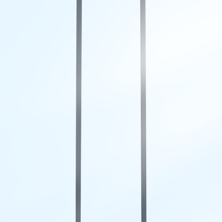
crypto.
rút số dư.
Một số
Giá gói Kim
Giảm giá
phương
Cương đầy
dao động
Rẻ hơn đến 30%
thức có
đủ cộng thêm
khoảng
Giá
cho người chơi
giảm nhẹ,
tới 30% phí
15% đến
Mỗi
Việt Nam do loại
nhưng đôi
của cửa hàng
31%, nhưng
Lần
bỏ hoàn toàn phí
khi đắt hơn
ứng dụng, áp
độ uy tín
Nạp
cửa hàng ứng
so với mua
cho mọi
mỗi bên
dụng.
trực tiếp
người chơi
khác nhau
trong game.
Việt Nam.
đáng kể.
Hỗ trợ VND qua
Không hỗ
Không hỗ trợ
Đa số chỉ
MoMo, ZaloPay,
trợ crypto,
crypto; người
Hỗ
chấp nhận
ShopeePay, thẻ
chỉ chấp
chơi Việt
Trợ
tiền pháp
ghi nợ, chuyển
nhận tiền
Nam phải
Thanh
định, rất ít
khoản ngân hàng,
pháp định
dùng thẻ liên
Toán
nơi hỗ trợ
cùng Bitcoin,
và phương
kết hoặc số
Crypto
nạp VND
USDT và nhiều
thức nội địa
dư cửa hàng
kèm crypto.
crypto lớn khác.
Việt Nam.
ứng dụng.
Hầu hết
Kim Cương
Nơi tốt giao
giao ngay,
hiển thị ngay
trong
Kim Cương được
nhưng một
Tốc
sau mua
khoảng 2
cộng ngay vào tài
số người
Độ
nhưng phụ
phút, nhưng
khoản MLBB sau
dùng tại
Giao
thuộc thời
tốc độ và độ
khi xác nhận mua
Việt Nam
Dịch
gian xử lý của
ổn định thay