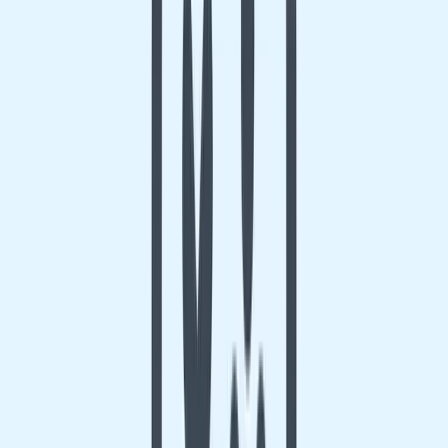
không yêu
Quyền
Cửa hàng
quyền riêng
cầu đăng
Riêng
Bitsika không bán
ứng dụng thu
tư không
nhập tài
Tư Và
dữ liệu người
thập dữ liệu
đồng đều;
khoản game
Chính
dùng và xóa dữ
giao dịch để
một số nơi
hay thông
Sách
liệu ngay khi tài
tối ưu quảng
từng chia sẻ
tin nhạy
Dữ
khoản bị đóng.
cáo và cá
hoặc bán dữ
cảm khi
Liệu
nhân hóa.
liệu người
mua Kim
dùng.
Cương.
Có hỗ trợ,
Các vấn đề
Một số nơi
Hỗ trợ 24/7 cho
Hỗ
thời gian
xử lý qua nhà
hỗ trợ 24/7,
game thủ MLBB
Trợ
phản hồi
phát triển
nhưng
tại Việt Nam qua
Khách
thường
MLBB, thời
nhiều nền
chat trong app và
Hàng
trong vòng
gian phản hồi
tảng hỗ trợ
email.
24 giờ.
có thể chậm.
rất hạn chế.
Hạn mức do
Hạn
phương thức
Mức
Bitsika phục vụ
thanh toán
Một số nơi
Không đặt
Cho
mọi game thủ
hoặc cài đặt
có giá tốt
hạn mức tài
Casual
MLBB tại Việt
tài khoản cửa
hơn cho
khoản; mỗi
Và
Nam, từ nạp nhỏ
hàng ứng
người mua
giao dịch xử
Người
đến người chi tiêu
dụng của
số lượng
lý độc lập.
Nạp
lớn.
người chơi tại
lớn.
Nhiều
Việt Nam
quyết định.